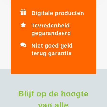

Digitale producten

Tevredenheid
gegarandeerd

Niet goed geld
terug garantie
Blijf op de hoogte
van alle