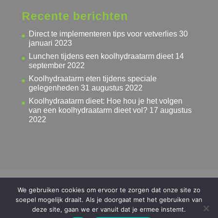
Recente berichten
Direct te implementeren tips voor vetverlies
30
januari 2023
Lunchen tijdens een koolhydraatarm dieet
14
september 2022
Koolhydraatarm eten tijdens speciale
gelegenheden
31 augustus 2022
Koolhydraatarm dieet: Hoe hou je het volgen
van een koolhydraatarm dieet vol?
17 augustus
2022
Privacyverklaring
Algemene voorwaarden
We gebruiken cookies om ervoor te zorgen dat onze site zo
Cookieverklaring
Disclaimer
Kennisbank
soepel mogelijk draait. Als je doorgaat met het gebruiken van
Ketogeen dieet Gids
deze site, gaan we er vanuit dat je ermee instemt.