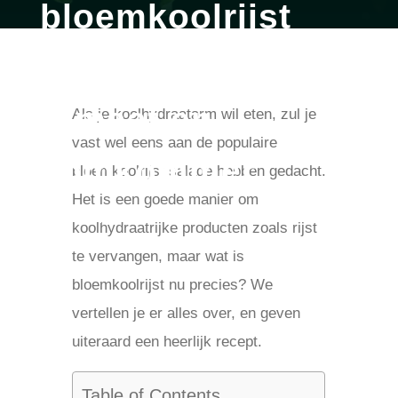
bloemkoolrijst
salade met
tomaat en
Als je koolhydraatarm wil eten, zul je
vast wel eens aan de populaire
komkommer
bloemkoolrijst salade hebben gedacht.
Het is een goede manier om
door
britt
aug 19, 2019
Avondeten
koolhydraatrijke producten zoals rijst
te vervangen, maar wat is
bloemkoolrijst nu precies? We
vertellen je er alles over, en geven
uiteraard een heerlijk recept.
Table of Contents