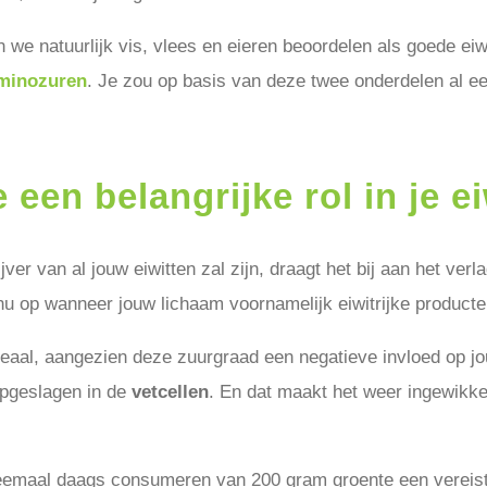
 we natuurlijk vis, vlees en eieren beoordelen als goede eiwit
minozuren
. Je zou op basis van deze twee onderdelen al een
 een belangrijke rol in je ei
jver van al jouw eiwitten zal zijn, draagt het bij aan het ver
nu op wanneer jouw lichaam voornamelijk eiwitrijke product
 ideaal, aangezien deze zuurgraad een negatieve invloed op j
opgeslagen in de
vetcellen
. En dat maakt het weer ingewikkel
eemaal daags consumeren van 200 gram groente een vereiste