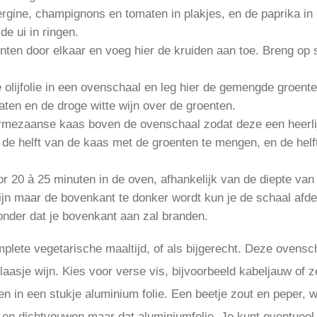
ergine, champignons en tomaten in plakjes, en de paprika in
 de ui in ringen.
ten door elkaar en voeg hier de kruiden aan toe. Breng op
e olijfolie in een ovenschaal en leg hier de gemengde groente
ten en de droge witte wijn over de groenten.
armezaanse kaas boven de ovenschaal zodat deze een heerlij
 de helft van de kaas met de groenten te mengen, en de hel
 20 à 25 minuten in de oven, afhankelijk van de diepte van 
zijn maar de bovenkant te donker wordt kun je de schaal afd
zonder dat je bovenkant aan zal branden.
mplete vegetarische maaltijd, of als bijgerecht. Deze ovensch
laasje wijn. Kies voor verse vis, bijvoorbeeld kabeljauw of
ven in een stukje aluminium folie. Een beetje zout en peper, 
lie en dichtvouwen maar dat aluminiumfolie. Je kunt eventueel 