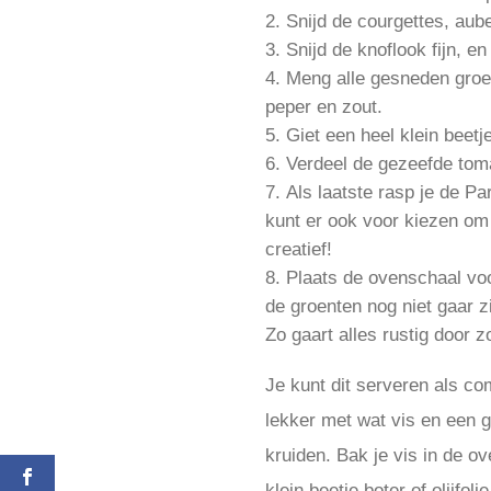
Snijd de courgettes, aub
Snijd de knoflook fijn, en
Meng alle gesneden groen
peper en zout.
Giet een heel klein beetj
Verdeel de gezeefde toma
Als laatste rasp je de P
kunt er ook voor kiezen om
creatief!
Plaats de ovenschaal voor
de groenten nog niet gaar 
Zo gaart alles rustig door 
Je kunt dit serveren als co
lekker met wat vis en een g
kruiden. Bak je vis in de o
klein beetje boter of olijfo