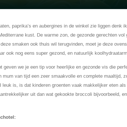
ten, paprika’s en aubergines in de winkel zie liggen denk i
 Mediterrane kust. De warme zon, de gezonde gerechten vol 
e deze smaken ook thuis wil terugvinden, moet je deze oven
maar ook nog eens super gezond, en natuurlijk koolhydraatar
t geven we je een tip voor heerlijke en gezonde vis die perf
n mum van tijd een zeer smaakvolle en complete maaltijd, z
 leuk is, is dat kinderen groenten vaak makkelijker eten als
 aantrekkelijker uit dan wat gekookte broccoli bijvoorbeeld, en
chotel: