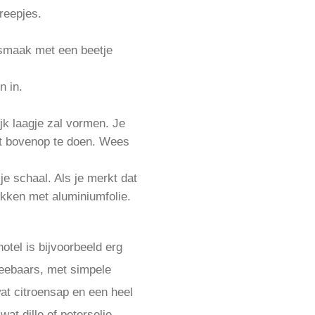
 reepjes.
 smaak met een beetje
n in.
k laagje zal vormen. Je
ft bovenop te doen. Wees
je schaal. Als je merkt dat
ekken met aluminiumfolie.
otel is bijvoorbeeld erg
 zeebaars, met simpele
wat citroensap en een heel
wat dille of peterselie