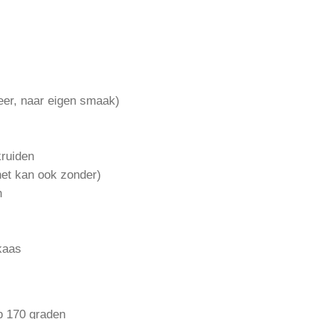
meer, naar eigen smaak)
kruiden
het kan ook zonder)
n
kaas
p 170 graden