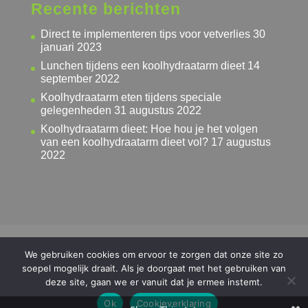
Recente berichten
Direct te implementeren tips voor vetverlies
30
januari 2023
Lunchen tijdens een koolhydraatarm dieet
14
september 2022
Koolhydraatarm eten tijdens speciale
gelegenheden
31 augustus 2022
Koolhydraatarm dieet: Hoe hou je het volgen
van een koolhydraatarm dieet vol?
17 augustus
2022
Privacyverklaring
Algemene voorwaarden
We gebruiken cookies om ervoor te zorgen dat onze site zo
Cookieverklaring
Disclaimer
Kennisbank
soepel mogelijk draait. Als je doorgaat met het gebruiken van
Ketogeen dieet Gids
deze site, gaan we er vanuit dat je ermee instemt.
Ok
Cookieverklaring
2020 Directafvallen.com