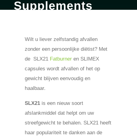
Supplements
door
britt
okt 23, 2017
blog
Wilt u liever zelfstandig afvallen
zonder een persoonlijke diëtist? Met
de SLX21
Fatburner
en SLIMEX
capsules wordt afvallen of het op
gewicht blijven eenvoudig en
haalbaar.
SLX21
is een nieuw soort
afslankmiddel dat helpt om uw
streefgewicht te behalen. SLX21 heeft
haar populariteit te danken aan de